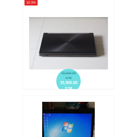
10.3%
40,000.00
บาท
35,900.00
บาท
โน๊ตบุ๊คมือสอง สินค้าดีHP ELITEBOOK 8760W
MOBILE WORKSTATION 17.3 นิ้ว QUADRO
3000 RAM 12 GB มาพร้อมวินโดว์ 7 PRO แท้ แรง
ฝุดๆ
more info
add to wish list
add to compare