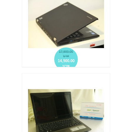
add to wish list
add to compare
17,900.00
บาท
14,900.00
บาท
โน๊ตบุ๊คมือสอง THINKPAD T430S I5-3320M
SSD 240GB DDR 8GB LED 1600X900
more info
add to wish list
add to compare