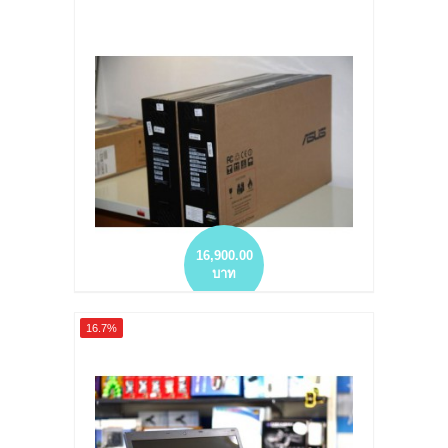
WORKSTATION I7-2720M SSD128GB DDR
8GB 15.6 FHD QUADRO 1000M (2GB)
more info
add to wish list
add to compare
16,900.00
บาท
NOTEBOOK มือสอง ASUS K556UF-XX025D
16.7%
I5-6200U HD1TB DDR 4GB GEFORCE
GT930M 2GB GDDR3 ใหม่ถูก ประกัน 2 ปี
more info
add to wish list
add to compare