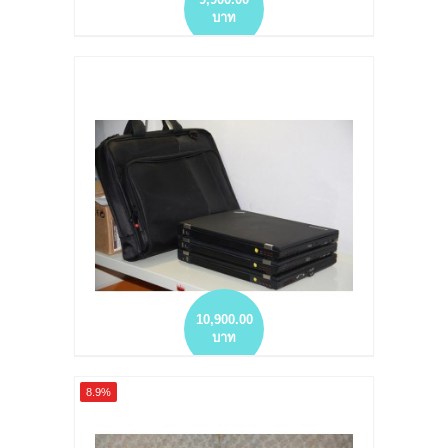
บาท
NOTEBOOK มือสอง THINKPAD X220, I5-
2540M HDD 500 GB. RAM 4 GB. (12.5-INCH)
WINDOWS 7 PRO LICENSE ท่านสาวก ให้ไว
more info
add to wish list
add to compare
10,900.00
บาท
NOTEBOOK มือสอง THINKPAD T430 I5-
8.9%
3320M HD320GB DDR 8 GB สภาพน่าใช้
more info