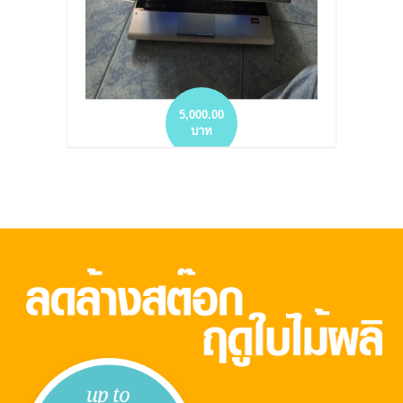
5,000.00
บาท
NOTEBOOK มือสอง SAMSUNG RV-413-
S01TH
more info
add to wish list
add to compare