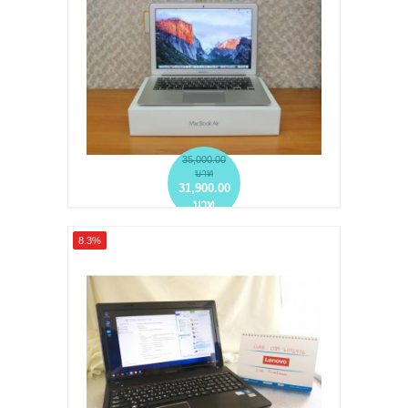
add to wish list
add to compare
35,000.00
บาท
31,900.00
บาท
NOTEBOOK มือสอง NEW MACBOOK AIR
8.3%
13-INCH (EARLY 2015) CORE I5 1.6GHZ
RAM 4GB SSD 128GB ของใหม่แกะกล่อง
more info
add to wish list
add to compare