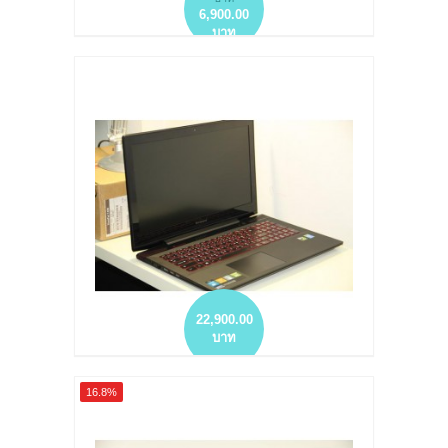
6,900.00
บาท
โน๊ตบุ๊คมือสอง ขายตามสภาพ ใช้งานเยี่ยม T420
I5-2540M HD320GB DDR 4GB
more info
add to wish list
add to compare
22,900.00
บาท
โน๊ตบุ๊คมือสอง Y5070 I7-4710HQ HD1TB DDR
16.8%
8GB NVIDIA GTX 860M (2GB GDDR5)FHD
ประกันศูนย์ยาวๆ
more info