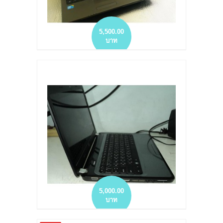
5,500.00
บาท
โน๊ตบุ๊คมือสอง ACER 4743 CORE I3 RAM 3GB
HDD 500GB
more info
add to wish list
add to compare
5,000.00
บาท
NOTEBOOK มือสอง โน๊ตบุค HP PAVILION G4